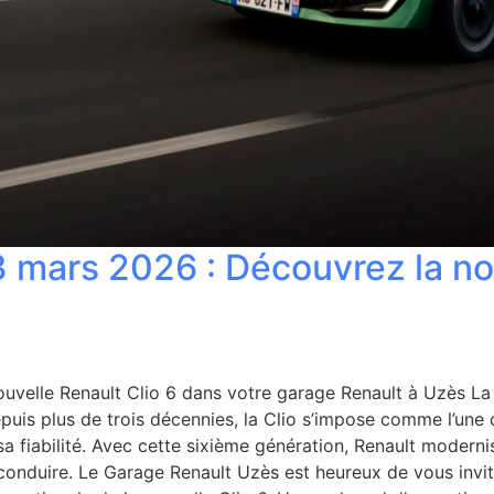
3 mars 2026 : Découvrez la no
velle Renault Clio 6 dans votre garage Renault à Uzès La m
puis plus de trois décennies, la Clio s’impose comme l’une 
sa fiabilité. Avec cette sixième génération, Renault moder
à conduire. Le Garage Renault Uzès est heureux de vous inv