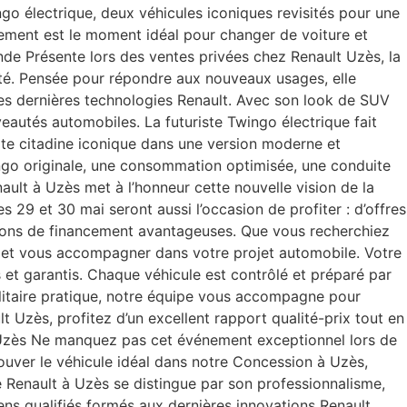
ngo électrique, deux véhicules iconiques revisités pour une
nement est le moment idéal pour changer de voiture et
ende Présente lors des ventes privées chez Renault Uzès, la
cté. Pensée pour répondre aux nouveaux usages, elle
 les dernières technologies Renault. Avec son look de SUV
eautés automobiles. La futuriste Twingo électrique fait
tite citadine iconique dans une version moderne et
wingo originale, une consommation optimisée, une conduite
nault à Uzès met à l’honneur cette nouvelle vision de la
 29 et 30 mai seront aussi l’occasion de profiter : d’offres
lutions de financement avantageuses. Que vous recherchiez
er et vous accompagner dans votre projet automobile. Votre
et garantis. Chaque véhicule est contrôlé et préparé par
tilitaire pratique, notre équipe vous accompagne pour
 Uzès, profitez d’un excellent rapport qualité-prix tout en
à Uzès Ne manquez pas cet événement exceptionnel lors de
ouver le véhicule idéal dans notre Concession à Uzès,
e Renault à Uzès se distingue par son professionnalisme,
ens qualifiés formés aux dernières innovations Renault.