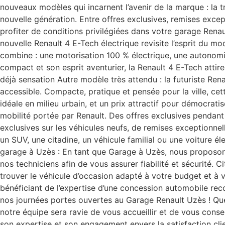
nouveaux modèles qui incarnent l’avenir de la marque : la t
nouvelle génération. Entre offres exclusives, remises exc
profiter de conditions privilégiées dans votre garage Renau
nouvelle Renault 4 E-Tech électrique revisite l’esprit du 
combine : une motorisation 100 % électrique, une autonomie
compact et son esprit aventurier, la Renault 4 E-Tech atti
déjà sensation Autre modèle très attendu : la futuriste Ren
accessible. Compacte, pratique et pensée pour la ville, ce
idéale en milieu urbain, et un prix attractif pour démocrati
mobilité portée par Renault. Des offres exclusives pendant 
exclusives sur les véhicules neufs, de remises exceptionne
un SUV, une citadine, un véhicule familial ou une voiture 
garage à Uzès : En tant que Garage à Uzès, nous proposons
nos techniciens afin de vous assurer fiabilité et sécurité.
trouver le véhicule d’occasion adapté à votre budget et à v
bénéficiant de l’expertise d’une concession automobile r
nos journées portes ouvertes au Garage Renault Uzès ! Que 
notre équipe sera ravie de vous accueillir et de vous conse
son expertise et son engagement envers la satisfaction clie