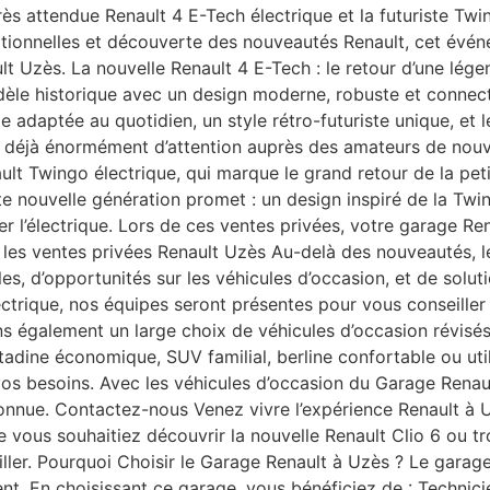
rès attendue Renault 4 E-Tech électrique et la futuriste Twi
eptionnelles et découverte des nouveautés Renault, cet évé
lt Uzès. La nouvelle Renault 4 E-Tech : le retour d’une lég
modèle historique avec un design moderne, robuste et conne
 adaptée au quotidien, un style rétro-futuriste unique, et
re déjà énormément d’attention auprès des amateurs de nouv
ault Twingo électrique, qui marque le grand retour de la pe
tte nouvelle génération promet : un design inspiré de la T
ser l’électrique. Lors de ces ventes privées, votre garage Re
les ventes privées Renault Uzès Au-delà des nouveautés, les
lles, d’opportunités sur les véhicules d’occasion, et de so
électrique, nos équipes seront présentes pour vous conseill
 également un large choix de véhicules d’occasion révisés 
 Citadine économique, SUV familial, berline confortable ou u
os besoins. Avec les véhicules d’occasion du Garage Renault
econnue. Contactez-nous Venez vivre l’expérience Renault 
vous souhaitiez découvrir la nouvelle Renault Clio 6 ou tr
iller. Pourquoi Choisir le Garage Renault à Uzès ? Le garag
nt. En choisissant ce garage, vous bénéficiez de : Technici