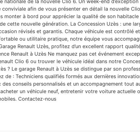
ie nationale de la nouvelle Clio 6. Un week-end d’exceptio
conviviale afin de vous présenter en détail la nouvelle Cli
monter à bord pour apprécier la qualité de son habitacle 
uite de cette nouvelle génération. La Concession Uzès : une
asion révisés et garantis. Chaque véhicule est contrôlé et 
nfortable ou utilitaire pratique, notre équipe vous accompa
arage Renault Uzès, profitez d’un excellent rapport qualité
ience Renault à Uzès Ne manquez pas cet événement except
nault Clio 6 ou trouver le véhicule idéal dans notre Conces
Uzès ? Le garage Renault à Uzès se distingue par son profe
ez de : Techniciens qualifiés formés aux dernières innovation
vec des conseils personnalisés et un accompagnement tout au
acheter un véhicule neuf, entretenir votre voiture actuelle 
mobiles. Contactez-nous