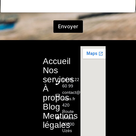
Envoyer
Accueil
Nos
services
04 66 22
60 99
À
contact@renault-
propos
uzes.fr
Blog
420
Route
Mentions
d'Ales,
légales
30700
Uzès