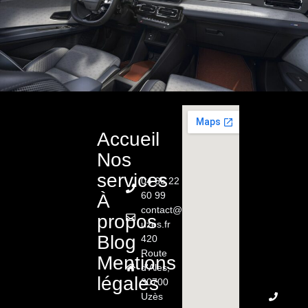
Accueil
Nos
services
04 66 22
60 99
À
contact@renault-
propos
uzes.fr
Blog
420
Route
Mentions
d'Ales,
légales
30700
Uzès