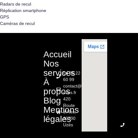
Radars de recul
Réplication smartphone
GPS
Caméras de recul
Accueil
Nos
services
04 66 22
60 99
À
contact@renault-
propos
uzes.fr
Blog
420
Route
Mentions
d'Ales,
légales
30700
Uzès