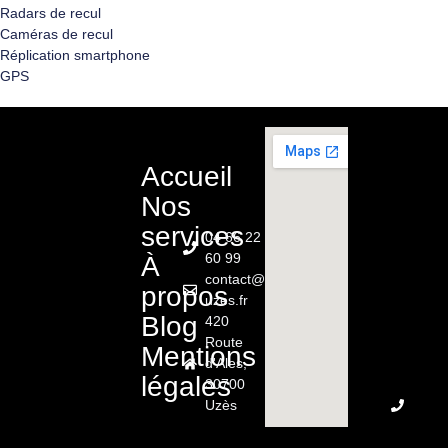
Radars de recul
Caméras de recul
Réplication smartphone
GPS
Accueil
Nos
services
04 66 22
60 99
À
contact@renault-
propos
uzes.fr
Blog
420
Route
Mentions
d'Ales,
légales
30700
Uzès